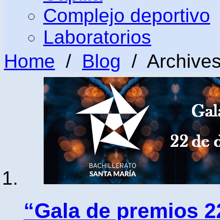
Complejo deportivo
Laboratorios
Home
/
Blog
/ Archives
“Gala de premios 2