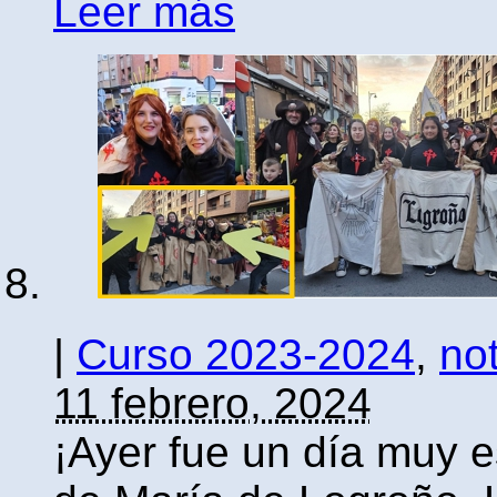
Leer más
|
Curso 2023-2024
,
not
11 febrero, 2024
¡Ayer fue un día muy e