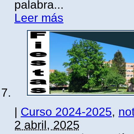
palabra...
Leer más
|
Curso 2024-2025
,
not
2 abril, 2025