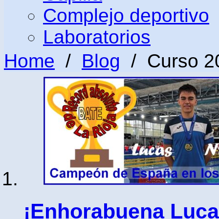
Complejo deportivo
Laboratorios
Home
/
Blog
/ Curso 2
¡Enhorabuena Luca